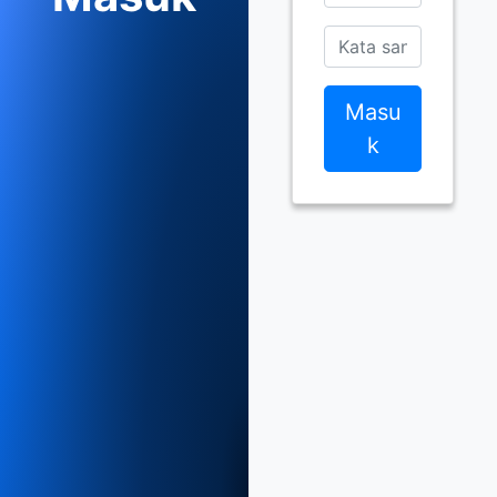
Masu
k